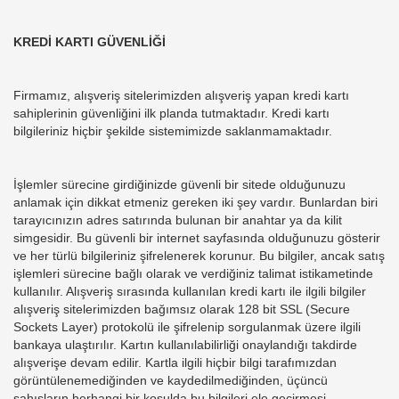
KREDİ KARTI GÜVENLİĞİ
Firmamız, alışveriş sitelerimizden alışveriş yapan kredi kartı
sahiplerinin güvenliğini ilk planda tutmaktadır. Kredi kartı
bilgileriniz hiçbir şekilde sistemimizde saklanmamaktadır.
İşlemler sürecine girdiğinizde güvenli bir sitede olduğunuzu
anlamak için dikkat etmeniz gereken iki şey vardır. Bunlardan biri
tarayıcınızın adres satırında bulunan bir anahtar ya da kilit
simgesidir. Bu güvenli bir internet sayfasında olduğunuzu gösterir
ve her türlü bilgileriniz şifrelenerek korunur. Bu bilgiler, ancak satış
işlemleri sürecine bağlı olarak ve verdiğiniz talimat istikametinde
kullanılır. Alışveriş sırasında kullanılan kredi kartı ile ilgili bilgiler
alışveriş sitelerimizden bağımsız olarak 128 bit SSL (Secure
Sockets Layer) protokolü ile şifrelenip sorgulanmak üzere ilgili
bankaya ulaştırılır. Kartın kullanılabilirliği onaylandığı takdirde
alışverişe devam edilir. Kartla ilgili hiçbir bilgi tarafımızdan
görüntülenemediğinden ve kaydedilmediğinden, üçüncü
şahısların herhangi bir koşulda bu bilgileri ele geçirmesi