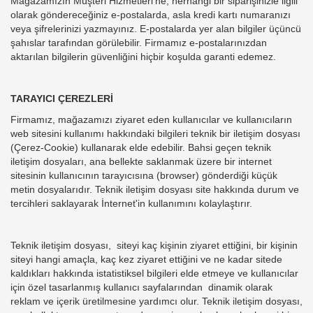
Mağazamızın Müşteri Hizmetleri’ne, herhangi bir siparişinizle ilgili
olarak göndereceğiniz e-postalarda, asla kredi kartı numaranızı
veya şifrelerinizi yazmayınız. E-postalarda yer alan bilgiler üçüncü
şahıslar tarafından görülebilir. Firmamız e-postalarınızdan
aktarılan bilgilerin güvenliğini hiçbir koşulda garanti edemez.
TARAYICI ÇEREZLERİ
Firmamız, mağazamızı ziyaret eden kullanıcılar ve kullanıcıların
web sitesini kullanımı hakkındaki bilgileri teknik bir iletişim dosyası
(Çerez-Cookie) kullanarak elde edebilir. Bahsi geçen teknik
iletişim dosyaları, ana bellekte saklanmak üzere bir internet
sitesinin kullanıcının tarayıcısına (browser) gönderdiği küçük
metin dosyalarıdır. Teknik iletişim dosyası site hakkında durum ve
tercihleri saklayarak İnternet'in kullanımını kolaylaştırır.
Teknik iletişim dosyası, siteyi kaç kişinin ziyaret ettiğini, bir kişinin
siteyi hangi amaçla, kaç kez ziyaret ettiğini ve ne kadar sitede
kaldıkları hakkında istatistiksel bilgileri elde etmeye ve kullanıcılar
için özel tasarlanmış kullanıcı sayfalarından dinamik olarak
reklam ve içerik üretilmesine yardımcı olur. Teknik iletişim dosyası,