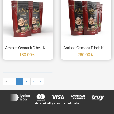
Amisos Osmanlı Dibek Kahvesi 2'li Paket
Amisos Osmanlı Dibek Kahvesi 3'lü Paket
180.00
260.00
SEPETE EKLE
SEPETE EKLE
«
‹
1
2
›
»
E-ticaret alt yapısı:
sitebizden