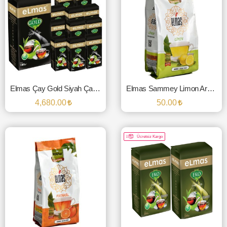
Elmas Çay Gold Siyah Çay 1000 Gr. (12'li Paket)
Elmas Sammey Limon Aromalı İçeçek Tozu - 250 Gr.
4,680.00
50.00
SEPETE EKLE
SEPETE EKLE
Ücretsiz Kargo