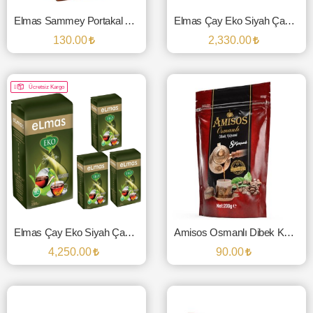
Elmas Sammey Portakal Aromalı İçeçek Tozu - 750 Gr.
Elmas Çay Eko Siyah Çay 3000 Gr. (2'li Paket)
130.00
2,330.00
SEPETE EKLE
SEPETE EKLE
Ücretsiz Kargo
Elmas Çay Eko Siyah Çay 3000 Gr. (4'lü Paket)
Amisos Osmanlı Dibek Kahvesi 8 Karışımlı
4,250.00
90.00
SEPETE EKLE
SEPETE EKLE