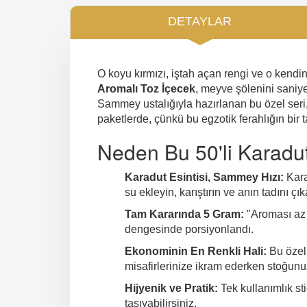
DETAYLAR
O koyu kırmızı, iştah açan rengi ve o kendi
Aromalı Toz İçecek
, meyve şölenini saniye
Sammey ustalığıyla hazırlanan bu özel seri
paketlerde, çünkü bu egzotik ferahlığın bir
Neden Bu 50'li Karadut 
Karadut Esintisi, Sammey Hızı:
Kara
su ekleyin, karıştırın ve anın tadını çık
Tam Kararında 5 Gram:
"Aroması az 
dengesinde porsiyonlandı.
Ekonominin En Renkli Hali:
Bu özel 
misafirlerinize ikram ederken stoğun
Hijyenik ve Pratik:
Tek kullanımlık st
taşıyabilirsiniz.