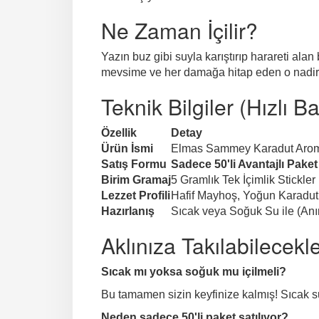
Ne Zaman İçilir?
Yazın buz gibi suyla karıştırıp harareti alan 
mevsime ve her damağa hitap eden o nadir l
Teknik Bilgiler (Hızlı Ba
Özellik
Detay
Ürün İsmi
Elmas Sammey Karadut Aroma
Satış Formu
Sadece 50'li Avantajlı Paket
Birim Gramaj
5 Gramlık Tek İçimlik Stickler
Lezzet Profili
Hafif Mayhoş, Yoğun Karadut
Hazırlanış
Sıcak veya Soğuk Su ile (Anı
Aklınıza Takılabilecekl
Sıcak mı yoksa soğuk mu içilmeli?
Bu tamamen sizin keyfinize kalmış! Sıcak su
Neden sadece 50'li paket satılıyor?