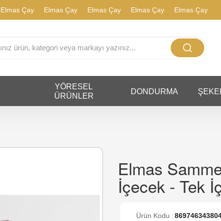
 Çay
Elmas Çay
Elmas Çay
Elmas Çay
Elmas Çay
YÖRESEL
DONDURMA
ŞEKE
R
ÜRÜNLER
Elmas Sammey
İçecek - Tek İç
Ürün Kodu :
86974634380