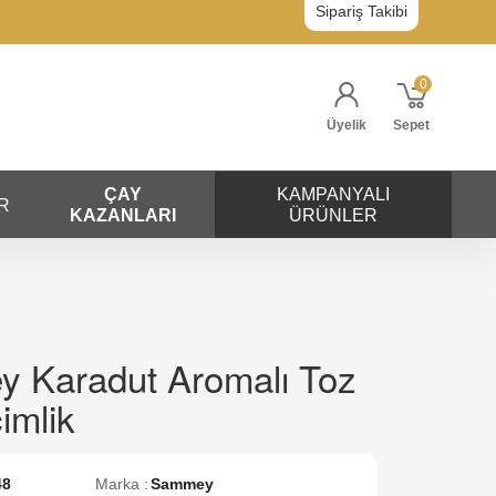
Sipariş Takibi
0
Üyelik
Sepet
ÇAY
KAMPANYALI
R
KAZANLARI
ÜRÜNLER
 Karadut Aromalı Toz
imlik
48
Marka :
Sammey