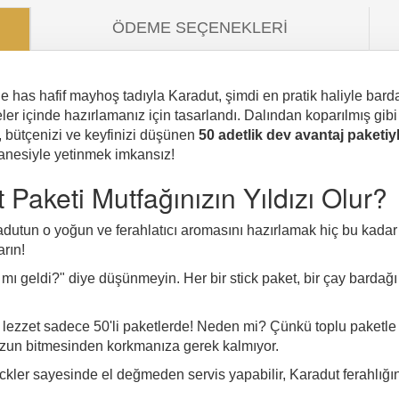
ÖDEME SEÇENEKLERI
ne has hafif mayhoş tadıyla Karadut, şimdi en pratik haliyle bar
ler içinde hazırlamanız için tasarlandı. Dalından koparılmış gibi 
, bütçenizi ve keyfinizi düşünen
50 adetlik dev avantaj paketiy
 tanesiyle yetinmek imkansız!
Paketi Mutfağınızın Yıldızı Olur?
dutun o yoğun ve ferahlatıcı aromasını hazırlamak hiç bu kada
arın!
mı geldi?" diye düşünmeyin. Her bir stick paket, bir çay bardağı
lezzet sadece 50'li paketlerde! Neden mi? Çünkü toplu paketle
uzun bitmesinden korkmanıza gerek kalmıyor.
ickler sayesinde el değmeden servis yapabilir, Karadut ferahlığ