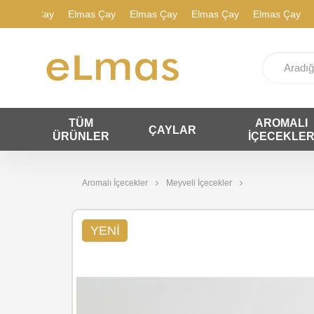
s Çay
Elmas Çay
Elmas Çay
Elmas Çay
Elmas Çay
Elmas
TÜM
AROMALI
ÇAYLAR
ÜRÜNLER
İÇECEKLE
Aromalı İçecekler
Meyveli İçecekler
YENI