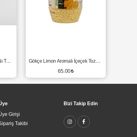
Elmas Sammey Limon Aromalı Toz İçecek - Tek İçimlik
Gökçe Limon Aromalı İçeçek Tozu - 300 Gr.
65.00
SEPETE EKLE
Üye
Bizi Takip Edin
Üye Girişi
Sipariş Takibi