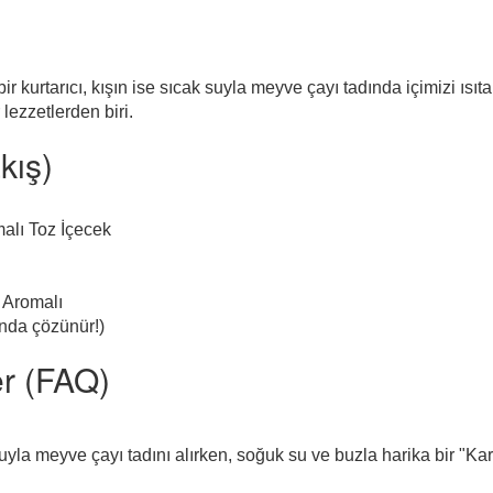
bir kurtarıcı, kışın ise sıcak suyla meyve çayı tadında içimizi ısıta
ezzetlerden biri.
kış)
lı Toz İçecek
 Aromalı
nda çözünür!)
er (FAQ)
yla meyve çayı tadını alırken, soğuk su ve buzla harika bir "Kar