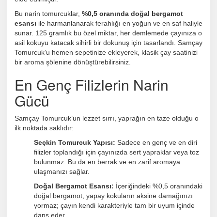
Bu narin tomurcuklar,
%0,5 oranında doğal bergamot
esansı
ile harmanlanarak ferahlığı en yoğun ve en saf haliyle
sunar. 125 gramlık bu özel miktar, her demlemede çayınıza o
asil kokuyu katacak sihirli bir dokunuş için tasarlandı. Samçay
Tomurcuk’u hemen sepetinize ekleyerek, klasik çay saatinizi
bir aroma şölenine dönüştürebilirsiniz.
En Genç Filizlerin Narin
Gücü
Samçay Tomurcuk’un lezzet sırrı, yaprağın en taze olduğu o
ilk noktada saklıdır:
Seçkin Tomurcuk Yapısı:
Sadece en genç ve en diri
filizler toplandığı için çayınızda sert yapraklar veya toz
bulunmaz. Bu da en berrak ve en zarif aromaya
ulaşmanızı sağlar.
Doğal Bergamot Esansı:
İçeriğindeki %0,5 oranındaki
doğal bergamot, yapay kokuların aksine damağınızı
yormaz; çayın kendi karakteriyle tam bir uyum içinde
dans eder.