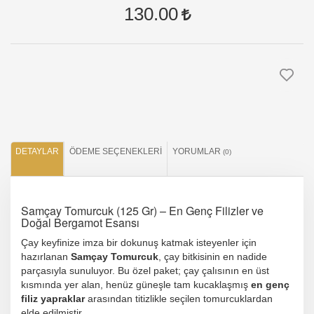
130.00
DETAYLAR
ÖDEME SEÇENEKLERI
YORUMLAR
(0)
Samçay Tomurcuk (125 Gr) – En Genç Filizler ve
Doğal Bergamot Esansı
Çay keyfinize imza bir dokunuş katmak isteyenler için
hazırlanan
Samçay Tomurcuk
, çay bitkisinin en nadide
parçasıyla sunuluyor. Bu özel paket; çay çalısının en üst
kısmında yer alan, henüz güneşle tam kucaklaşmış
en genç
filiz yapraklar
arasından titizlikle seçilen tomurcuklardan
elde edilmiştir.