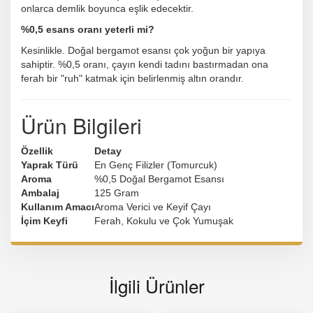
onlarca demlik boyunca eşlik edecektir.
%0,5 esans oranı yeterli mi?
Kesinlikle. Doğal bergamot esansı çok yoğun bir yapıya
sahiptir. %0,5 oranı, çayın kendi tadını bastırmadan ona
ferah bir "ruh" katmak için belirlenmiş altın orandır.
Ürün Bilgileri
Özellik
Detay
Yaprak Türü
En Genç Filizler (Tomurcuk)
Aroma
%0,5 Doğal Bergamot Esansı
Ambalaj
125 Gram
Kullanım Amacı
Aroma Verici ve Keyif Çayı
İçim Keyfi
Ferah, Kokulu ve Çok Yumuşak
İlgili Ürünler